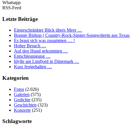
Whatsapp
RSS-Feed
Letzte Beiträge
Eingeschränkter Blick übers Meer …
Bonnie Bishop ( Country-Rock-Singer-Songwriterin aus Texas
Es braut sich was zusammen … !
Hoher Besuch …
Auf den Hund gekommen …
Entschleunigung …
Idylle am Limfjord in Dänemark …
Kurz festgehalten …
Kategorien
Fotos
(2.026)
Galerien
(575)
Gedichte
(235)
Geschichten
(323)
Konzerte
(251)
Schlagworte