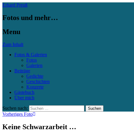
Erhard Preuß
Fotos und mehr…
Menu
Zum Inhalt
Fotos & Galerien
Fotos
Galerien
Beiträge
Gedichte
Geschichten
Konzerte
Gästebuch
Über mich
Suchen nach:
Vorheriges Foto
Keine Schwarzarbeit …