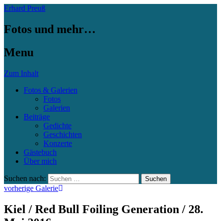
Erhard Preuß
Fotos und mehr…
Menu
Zum Inhalt
Fotos & Galerien
Fotos
Galerien
Beiträge
Gedichte
Geschichten
Konzerte
Gästebuch
Über mich
Suchen nach:
vorherige Galerie
Kiel / Red Bull Foiling Generation / 28.