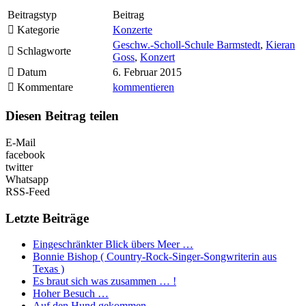
Beitragstyp
Beitrag
Kategorie
Konzerte
Geschw.-Scholl-Schule Barmstedt
,
Kieran
Schlagworte
Goss
,
Konzert
Datum
6. Februar 2015
Kommentare
kommentieren
Diesen Beitrag teilen
E-Mail
facebook
twitter
Whatsapp
RSS-Feed
Letzte Beiträge
Eingeschränkter Blick übers Meer …
Bonnie Bishop ( Country-Rock-Singer-Songwriterin aus
Texas )
Es braut sich was zusammen … !
Hoher Besuch …
Auf den Hund gekommen …