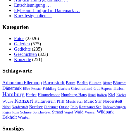
Entschleunigung …
Idylle am Limfjord in Dänemark …
Kurz festgehalten …
Kategorien
Fotos
(2.026)
Galerien
(575)
Gedichte
(235)
Geschichten
(323)
Konzerte
(251)
Schlagworte
Barmstedt
Arboretum Ellerhoop
Berlin
Bäume
Baum
Blumen
Blätter
Dänemark
Garten
Hafen
Elbe
Griechenland
Gut Aspern
Fenster
Frühling
Hamburg
Herbst
Himmelmoor
Humburg-Haus
Kiel
Kieler
Hund
Italien
Konzert
Kulturverein Pfiff
Woche
Music Star
Music Star Norderstedt
Nordsee
Oldtimer
Ostsee
Nebel
Norderstedt
Polo
Rantzauer See
Redewendungen
Wildpark
Wald
Schnee
Strand
Regen
Rom
Sprichwörter
Vogel
Wasser
Eekholt
Winter
Sonstiges