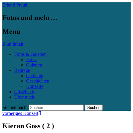
Erhard Preuß
Fotos und mehr…
Menu
Zum Inhalt
Fotos & Galerien
Fotos
Galerien
Beiträge
Gedichte
Geschichten
Konzerte
Gästebuch
Über mich
Suchen nach:
vorheriges Konzert
Kieran Goss ( 2 )