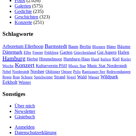
Fotos
(2.026)
Galerien
(575)
Gedichte
(235)
Geschichten
(323)
Konzerte
(251)
Schlagworte
Barmstedt
Arboretum Ellerhoop
Berlin
Bäume
Baum
Blumen
Blätter
Dänemark
Garten
Hafen
Elbe
Griechenland
Gut Aspern
Fenster
Frühling
Hamburg
Herbst
Himmelmoor
Humburg-Haus
Kiel
Kieler
Hund
Italien
Konzert
Kulturverein Pfiff
Woche
Music Star
Music Star Norderstedt
Nordsee
Oldtimer
Ostsee
Nebel
Norderstedt
Polo
Rantzauer See
Redewendungen
Wildpark
Wald
Schnee
Strand
Regen
Rom
Sprichwörter
Vogel
Wasser
Eekholt
Winter
Sonstiges
Über mich
Newsletter
Gästebuch
Anmelden
Datenschutzerklärung