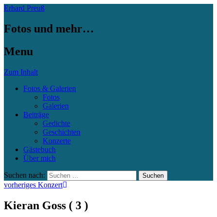
Erhard Preuß
Fotos und mehr…
Menu
Zum Inhalt
Fotos & Galerien
Fotos
Galerien
Beiträge
Gedichte
Geschichten
Konzerte
Gästebuch
Über mich
Suchen nach:
vorheriges Konzert
Kieran Goss ( 3 )