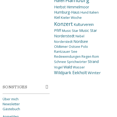
Hamburg
Hafen
Herbst
Himmelmoor
Humburg-Haus
Hund
Italien
Kiel
Kieler Woche
Konzert
Kulturverein
Pfiff
Music Star
Music Star
Norderstedt
Nebel
Nordsee
Norderstedt
Oldtimer
Ostsee
Polo
Rantzauer See
Redewendungen
Regen
Rom
Strand
Schnee
Sprichwörter
Wald
Wasser
Vogel
Wildpark Eekholt
Winter
SONSTIGES
Über mich
Newsletter
Gästebuch
Anmelden