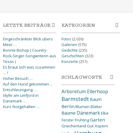
LETZTE BEITRÄGE
KATEGORIEN
Eingeschränkter Blick übers
Fotos
(2.026)
Meer …
Galerien
(575)
Bonnie Bishop ( Country-
Gedichte
(235)
Rock-Singer-Songwriterin aus
Geschichten
(323)
Texas )
Konzerte
(251)
Es braut sich was zusammen
… !
SCHLAGWORTE
Hoher Besuch …
Auf den Hund gekommen …
Entschleunigung …
Arboretum Ellerhoop
Idylle am Limfjord in
Barmstedt
Baum
Dänemark …
Berlin
Kurz festgehalten …
Blumen
Blätter
Dänemark
Bäume
Elbe
Garten
Fenster
Frühling
Griechenland
Gut Aspern