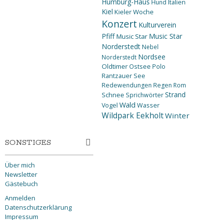
Humburg-Haus
Hund
Italien
Kiel
Kieler Woche
Konzert
Kulturverein
Pfiff
Music Star
Music Star
Norderstedt
Nebel
Nordsee
Norderstedt
Oldtimer
Ostsee
Polo
Rantzauer See
Redewendungen
Regen
Rom
Strand
Schnee
Sprichwörter
Wald
Wasser
Vogel
Wildpark Eekholt
Winter
SONSTIGES
Über mich
Newsletter
Gästebuch
Anmelden
Datenschutzerklärung
Impressum