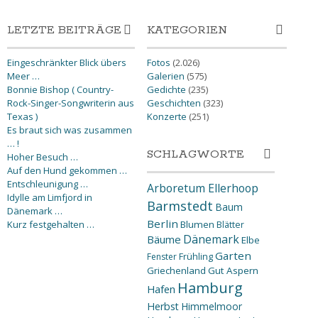
LETZTE BEITRÄGE
KATEGORIEN
Eingeschränkter Blick übers
Fotos
(2.026)
Meer …
Galerien
(575)
Bonnie Bishop ( Country-
Gedichte
(235)
Rock-Singer-Songwriterin aus
Geschichten
(323)
Texas )
Konzerte
(251)
Es braut sich was zusammen
… !
SCHLAGWORTE
Hoher Besuch …
Auf den Hund gekommen …
Entschleunigung …
Arboretum Ellerhoop
Idylle am Limfjord in
Barmstedt
Baum
Dänemark …
Berlin
Kurz festgehalten …
Blumen
Blätter
Dänemark
Bäume
Elbe
Garten
Fenster
Frühling
Griechenland
Gut Aspern
Hamburg
Hafen
Herbst
Himmelmoor