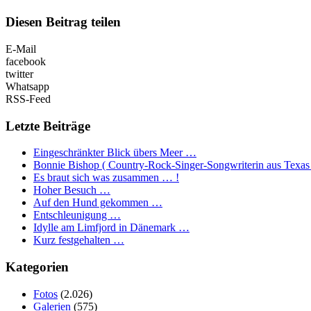
Diesen Beitrag teilen
E-Mail
facebook
twitter
Whatsapp
RSS-Feed
Letzte Beiträge
Eingeschränkter Blick übers Meer …
Bonnie Bishop ( Country-Rock-Singer-Songwriterin aus Texas
Es braut sich was zusammen … !
Hoher Besuch …
Auf den Hund gekommen …
Entschleunigung …
Idylle am Limfjord in Dänemark …
Kurz festgehalten …
Kategorien
Fotos
(2.026)
Galerien
(575)