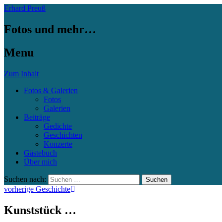
Erhard Preuß
Fotos und mehr…
Menu
Zum Inhalt
Fotos & Galerien
Fotos
Galerien
Beiträge
Gedichte
Geschichten
Konzerte
Gästebuch
Über mich
Suchen nach:
vorherige Geschichte
Kunststück …