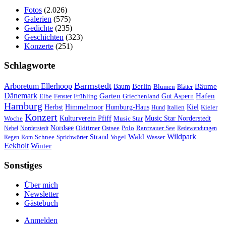
Fotos
(2.026)
Galerien
(575)
Gedichte
(235)
Geschichten
(323)
Konzerte
(251)
Schlagworte
Barmstedt
Arboretum Ellerhoop
Berlin
Bäume
Baum
Blumen
Blätter
Dänemark
Garten
Hafen
Elbe
Griechenland
Gut Aspern
Fenster
Frühling
Hamburg
Herbst
Himmelmoor
Humburg-Haus
Kiel
Kieler
Hund
Italien
Konzert
Kulturverein Pfiff
Woche
Music Star
Music Star Norderstedt
Nordsee
Oldtimer
Ostsee
Nebel
Norderstedt
Polo
Rantzauer See
Redewendungen
Wildpark
Wald
Schnee
Strand
Regen
Rom
Sprichwörter
Vogel
Wasser
Eekholt
Winter
Sonstiges
Über mich
Newsletter
Gästebuch
Anmelden