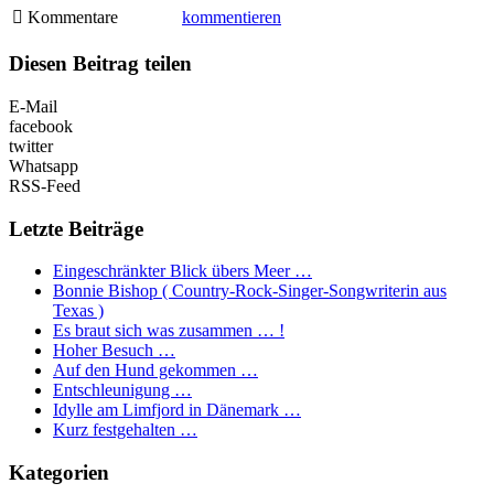
Kommentare
kommentieren
Diesen Beitrag teilen
E-Mail
facebook
twitter
Whatsapp
RSS-Feed
Letzte Beiträge
Eingeschränkter Blick übers Meer …
Bonnie Bishop ( Country-Rock-Singer-Songwriterin aus
Texas )
Es braut sich was zusammen … !
Hoher Besuch …
Auf den Hund gekommen …
Entschleunigung …
Idylle am Limfjord in Dänemark …
Kurz festgehalten …
Kategorien