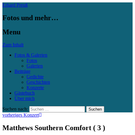
Erhard Preuß
Fotos und mehr…
Menu
Zum Inhalt
Fotos & Galerien
Fotos
Galerien
Beiträge
Gedichte
Geschichten
Konzerte
Gästebuch
Über mich
Suchen nach:
vorheriges Konzert
Matthews Southern Comfort ( 3 )