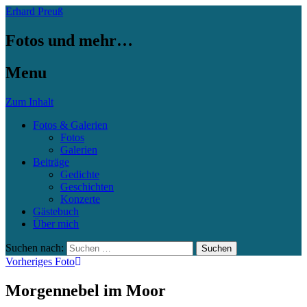
Erhard Preuß
Fotos und mehr…
Menu
Zum Inhalt
Fotos & Galerien
Fotos
Galerien
Beiträge
Gedichte
Geschichten
Konzerte
Gästebuch
Über mich
Suchen nach:
Vorheriges Foto
Morgennebel im Moor