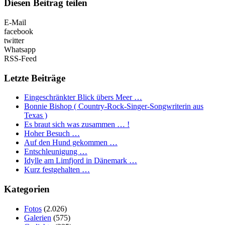
Diesen Beitrag teilen
E-Mail
facebook
twitter
Whatsapp
RSS-Feed
Letzte Beiträge
Eingeschränkter Blick übers Meer …
Bonnie Bishop ( Country-Rock-Singer-Songwriterin aus
Texas )
Es braut sich was zusammen … !
Hoher Besuch …
Auf den Hund gekommen …
Entschleunigung …
Idylle am Limfjord in Dänemark …
Kurz festgehalten …
Kategorien
Fotos
(2.026)
Galerien
(575)