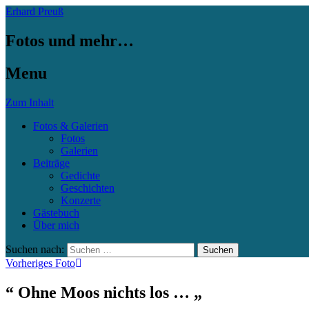
Erhard Preuß
Fotos und mehr…
Menu
Zum Inhalt
Fotos & Galerien
Fotos
Galerien
Beiträge
Gedichte
Geschichten
Konzerte
Gästebuch
Über mich
Suchen nach:
Vorheriges Foto
“ Ohne Moos nichts los … „