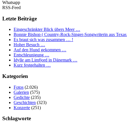
Whatsapp
RSS-Feed
Letzte Beiträge
Eingeschränkter Blick übers Meer …
Bonnie Bishop ( Country-Rock-Singer-Songwriterin aus Texas
Es braut sich was zusammen … !
Hoher Besuch …
Auf den Hund gekommen …
Entschleunigung …
Idylle am Limfjord in Dänemark …
Kurz festgehalten …
Kategorien
Fotos
(2.026)
Galerien
(575)
Gedichte
(235)
Geschichten
(323)
Konzerte
(251)
Schlagworte