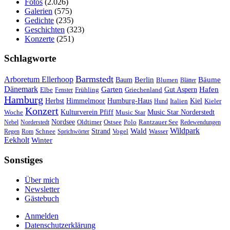
Fotos
(2.026)
Galerien
(575)
Gedichte
(235)
Geschichten
(323)
Konzerte
(251)
Schlagworte
Barmstedt
Arboretum Ellerhoop
Berlin
Bäume
Baum
Blumen
Blätter
Dänemark
Garten
Hafen
Elbe
Griechenland
Gut Aspern
Fenster
Frühling
Hamburg
Herbst
Himmelmoor
Humburg-Haus
Kiel
Kieler
Hund
Italien
Konzert
Kulturverein Pfiff
Woche
Music Star
Music Star Norderstedt
Nordsee
Oldtimer
Ostsee
Nebel
Norderstedt
Polo
Rantzauer See
Redewendungen
Wildpark
Wald
Schnee
Strand
Regen
Rom
Sprichwörter
Vogel
Wasser
Eekholt
Winter
Sonstiges
Über mich
Newsletter
Gästebuch
Anmelden
Datenschutzerklärung