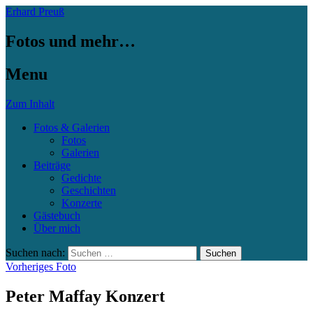
Erhard Preuß
Fotos und mehr…
Menu
Zum Inhalt
Fotos & Galerien
Fotos
Galerien
Beiträge
Gedichte
Geschichten
Konzerte
Gästebuch
Über mich
Suchen nach:
Vorheriges Foto
Peter Maffay Konzert