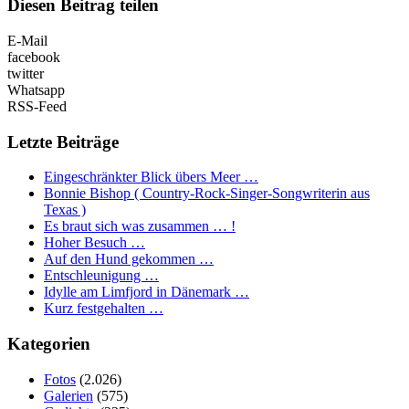
Diesen Beitrag teilen
E-Mail
facebook
twitter
Whatsapp
RSS-Feed
Letzte Beiträge
Eingeschränkter Blick übers Meer …
Bonnie Bishop ( Country-Rock-Singer-Songwriterin aus
Texas )
Es braut sich was zusammen … !
Hoher Besuch …
Auf den Hund gekommen …
Entschleunigung …
Idylle am Limfjord in Dänemark …
Kurz festgehalten …
Kategorien
Fotos
(2.026)
Galerien
(575)