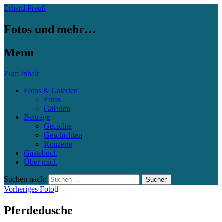
Erhard Preuß
Fotos und mehr…
Menu
Zum Inhalt
Fotos & Galerien
Fotos
Galerien
Beiträge
Gedichte
Geschichten
Konzerte
Gästebuch
Über mich
Suchen nach:
Vorheriges Foto
Pferdedusche