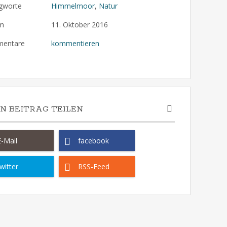
gworte
Himmelmoor
,
Natur
m
11. Oktober 2016
entare
kommentieren
EN BEITRAG TEILEN
E-Mail
facebook
witter
RSS-Feed