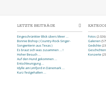
LETZTE BEITRÄGE
KATEGO
Eingeschränkter Blick übers Meer …
Fotos
(2.026)
Bonnie Bishop ( Country-Rock-Singer-
Galerien
(57
Songwriterin aus Texas )
Gedichte
(23
Es braut sich was zusammen … !
Geschichten
Hoher Besuch …
Konzerte
(25
Auf den Hund gekommen …
Entschleunigung …
Idylle am Limfjord in Dänemark …
Kurz festgehalten …