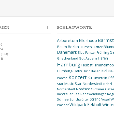
RIEN
SCHLAGWORTE
Barmst
Arboretum Ellerhoop
5)
Berlin
Bäum
Baum
Blumen
Blätter
5)
Dänemark
Ga
Elbe
Fenster
Frühling
(323)
Hafen
Griechenland
Gut Aspern
1)
Hamburg
Herbst
Himmelmoo
Humburg-Haus
Kiel
Kiel
Hund
Italien
Konzert
Kulturverein Pfif
Woche
Music Star Norderstedt
Star
Nebel
Nordsee
Oldtimer
Osts
Norderstedt
Rantzauer See
Redewendungen
Reg
W
Strand
Schnee
Sprichwörter
Vogel
Wildpark Eekholt
Winte
Wasser