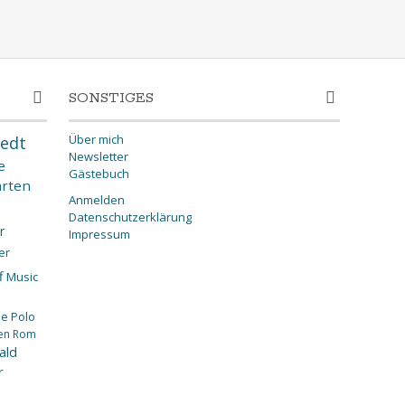
SONSTIGES
Über mich
edt
Newsletter
e
Gästebuch
rten
Anmelden
Datenschutzerklärung
r
Impressum
er
f
Music
ee
Polo
en
Rom
ald
r