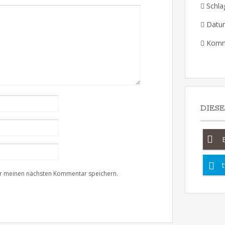
Schla
Datu
Komm
DIES
t
ür meinen nächsten Kommentar speichern.