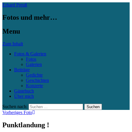
Erhard Preuß
Fotos und mehr…
Menu
Zum Inhalt
Fotos & Galerien
Fotos
Galerien
Beiträge
Gedichte
Geschichten
Konzerte
Gästebuch
Über mich
Suchen nach:
Vorheriges Foto
Punktlandung !