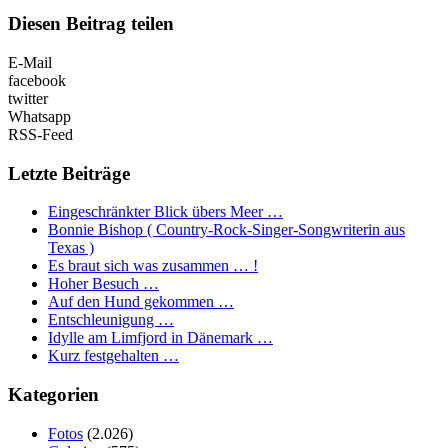
Diesen Beitrag teilen
E-Mail
facebook
twitter
Whatsapp
RSS-Feed
Letzte Beiträge
Eingeschränkter Blick übers Meer …
Bonnie Bishop ( Country-Rock-Singer-Songwriterin aus
Texas )
Es braut sich was zusammen … !
Hoher Besuch …
Auf den Hund gekommen …
Entschleunigung …
Idylle am Limfjord in Dänemark …
Kurz festgehalten …
Kategorien
Fotos
(2.026)