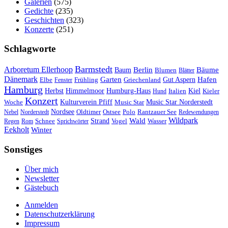
Galerien
(575)
Gedichte
(235)
Geschichten
(323)
Konzerte
(251)
Schlagworte
Barmstedt
Arboretum Ellerhoop
Berlin
Bäume
Baum
Blumen
Blätter
Dänemark
Garten
Hafen
Elbe
Griechenland
Gut Aspern
Fenster
Frühling
Hamburg
Herbst
Himmelmoor
Humburg-Haus
Kiel
Kieler
Hund
Italien
Konzert
Kulturverein Pfiff
Woche
Music Star
Music Star Norderstedt
Nordsee
Oldtimer
Ostsee
Nebel
Norderstedt
Polo
Rantzauer See
Redewendungen
Wildpark
Wald
Schnee
Strand
Regen
Rom
Sprichwörter
Vogel
Wasser
Eekholt
Winter
Sonstiges
Über mich
Newsletter
Gästebuch
Anmelden
Datenschutzerklärung
Impressum