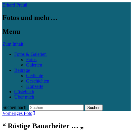
Erhard Preuß
Fotos und mehr…
Menu
Zum Inhalt
Fotos & Galerien
Fotos
Galerien
Beiträge
Gedichte
Geschichten
Konzerte
Gästebuch
Über mich
Suchen nach:
Vorheriges Foto
“ Rüstige Bauarbeiter … „