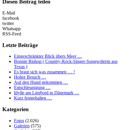
Diesen Beitrag teilen
E-Mail
facebook
twitter
Whatsapp
RSS-Feed
Letzte Beiträge
Eingeschränkter Blick übers Meer …
Bonnie Bishop ( Country-Rock-Singer-Songwriterin aus
Texas )
Es braut sich was zusammen … !
Hoher Besuch …
Auf den Hund gekommen …
Entschleunigung …
Idylle am Limfjord in Dänemark …
Kurz festgehalten …
Kategorien
Fotos
(2.026)
Galerien
(575)