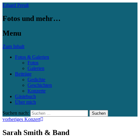
Erhard Preuß
Fotos und mehr…
Menu
Zum Inhalt
Fotos & Galerien
Fotos
Galerien
Beiträge
Gedichte
Geschichten
Konzerte
Gästebuch
Über mich
Suchen nach:
vorheriges Konzert
Sarah Smith & Band