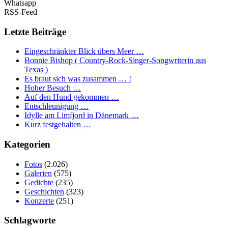
Whatsapp
RSS-Feed
Letzte Beiträge
Eingeschränkter Blick übers Meer …
Bonnie Bishop ( Country-Rock-Singer-Songwriterin aus
Texas )
Es braut sich was zusammen … !
Hoher Besuch …
Auf den Hund gekommen …
Entschleunigung …
Idylle am Limfjord in Dänemark …
Kurz festgehalten …
Kategorien
Fotos
(2.026)
Galerien
(575)
Gedichte
(235)
Geschichten
(323)
Konzerte
(251)
Schlagworte