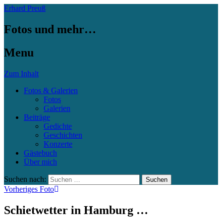
Erhard Preuß
Fotos und mehr…
Menu
Zum Inhalt
Fotos & Galerien
Fotos
Galerien
Beiträge
Gedichte
Geschichten
Konzerte
Gästebuch
Über mich
Suchen nach:
Vorheriges Foto
Schietwetter in Hamburg …