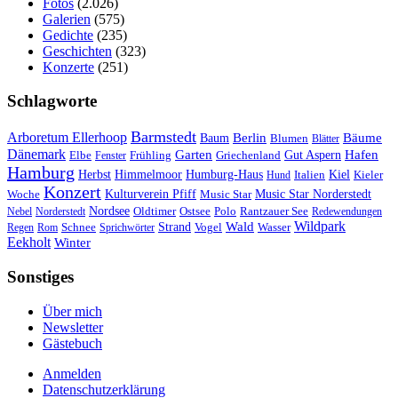
Fotos
(2.026)
Galerien
(575)
Gedichte
(235)
Geschichten
(323)
Konzerte
(251)
Schlagworte
Barmstedt
Arboretum Ellerhoop
Berlin
Bäume
Baum
Blumen
Blätter
Dänemark
Garten
Hafen
Elbe
Griechenland
Gut Aspern
Fenster
Frühling
Hamburg
Herbst
Himmelmoor
Humburg-Haus
Kiel
Kieler
Hund
Italien
Konzert
Kulturverein Pfiff
Woche
Music Star
Music Star Norderstedt
Nordsee
Oldtimer
Ostsee
Nebel
Norderstedt
Polo
Rantzauer See
Redewendungen
Wildpark
Wald
Schnee
Strand
Regen
Rom
Sprichwörter
Vogel
Wasser
Eekholt
Winter
Sonstiges
Über mich
Newsletter
Gästebuch
Anmelden
Datenschutzerklärung