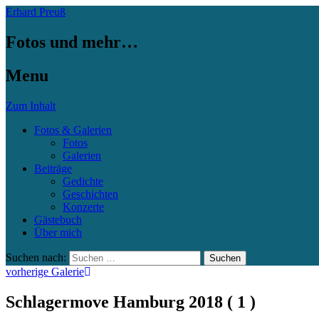
Erhard Preuß
Fotos und mehr…
Menu
Zum Inhalt
Fotos & Galerien
Fotos
Galerien
Beiträge
Gedichte
Geschichten
Konzerte
Gästebuch
Über mich
Suchen nach:
vorherige Galerie
Schlagermove Hamburg 2018 ( 1 )