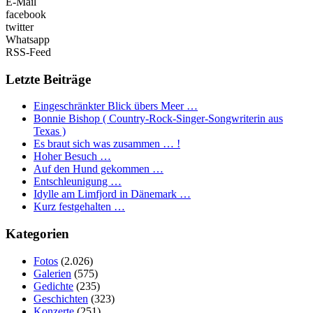
E-Mail
facebook
twitter
Whatsapp
RSS-Feed
Letzte Beiträge
Eingeschränkter Blick übers Meer …
Bonnie Bishop ( Country-Rock-Singer-Songwriterin aus
Texas )
Es braut sich was zusammen … !
Hoher Besuch …
Auf den Hund gekommen …
Entschleunigung …
Idylle am Limfjord in Dänemark …
Kurz festgehalten …
Kategorien
Fotos
(2.026)
Galerien
(575)
Gedichte
(235)
Geschichten
(323)
Konzerte
(251)