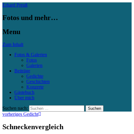
Erhard Preuß
Fotos und mehr…
Menu
Zum Inhalt
Fotos & Galerien
Fotos
Galerien
Beiträge
Gedichte
Geschichten
Konzerte
Gästebuch
Über mich
Suchen nach:
vorheriges Gedicht
Schneckenvergleich