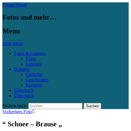
Erhard Preuß
Fotos und mehr…
Menu
Zum Inhalt
Fotos & Galerien
Fotos
Galerien
Beiträge
Gedichte
Geschichten
Konzerte
Gästebuch
Über mich
Suchen nach:
Vorheriges Foto
“ Schnee – Brause „