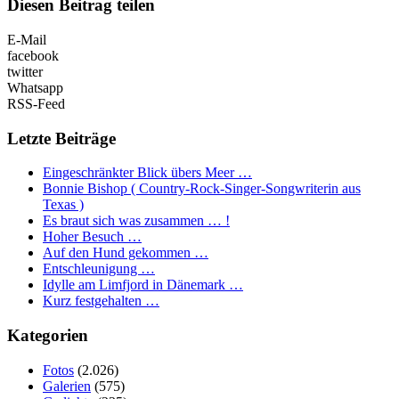
Diesen Beitrag teilen
E-Mail
facebook
twitter
Whatsapp
RSS-Feed
Letzte Beiträge
Eingeschränkter Blick übers Meer …
Bonnie Bishop ( Country-Rock-Singer-Songwriterin aus
Texas )
Es braut sich was zusammen … !
Hoher Besuch …
Auf den Hund gekommen …
Entschleunigung …
Idylle am Limfjord in Dänemark …
Kurz festgehalten …
Kategorien
Fotos
(2.026)
Galerien
(575)