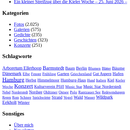
Ein kleiner Streifzug über die Kieler Woche – 25. Juni 2026 –
Kategorien
Fotos
(2.025)
Galerien
(575)
Gedichte
(235)
Geschichten
(323)
Konzerte
(251)
Schlagworte
Barmstedt
Arboretum Ellerhoop
Berlin
Bäume
Baum
Blumen
Blätter
Dänemark
Garten
Hafen
Elbe
Griechenland
Gut Aspern
Fenster
Frühling
Hamburg
Herbst
Himmelmoor
Humburg-Haus
Kiel
Kieler
Hund
Italien
Konzert
Kulturverein Pfiff
Woche
Music Star
Music Star Norderstedt
Nordsee
Oldtimer
Ostsee
Nebel
Norderstedt
Polo
Rantzauer See
Redewendungen
Wildpark
Wald
Schnee
Strand
Regen
Rom
Sprichwörter
Vogel
Wasser
Eekholt
Winter
Sonstiges
Über mich