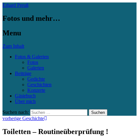
Erhard Preuß
Fotos und mehr…
Menu
Zum Inhalt
Fotos & Galerien
Fotos
Galerien
Beiträge
Gedichte
Geschichten
Konzerte
Gästebuch
Über mich
Suchen nach:
vorherige Geschichte
Toiletten – Routineüberprüfung !