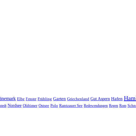
Ham
änemark
Garten
Hafen
Elbe
Griechenland
Gut Aspern
Fenster
Frühling
Nordsee
Oldtimer
Ostsee
Schn
stedt
Polo
Rantzauer See
Redewendungen
Regen
Rom