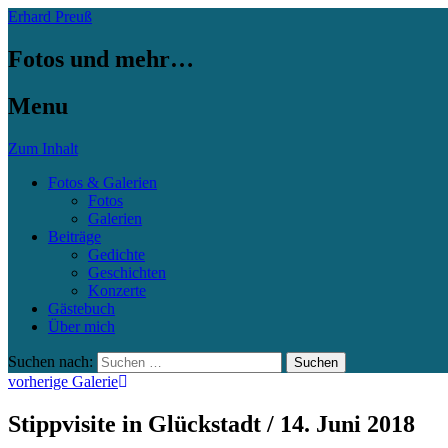
Erhard Preuß
Fotos und mehr…
Menu
Zum Inhalt
Fotos & Galerien
Fotos
Galerien
Beiträge
Gedichte
Geschichten
Konzerte
Gästebuch
Über mich
Suchen nach:
vorherige Galerie
Stippvisite in Glückstadt / 14. Juni 2018