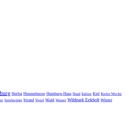
burg
Herbst
Himmelmoor
Humburg-Haus
Kiel
Kieler Woche
Hund
Italien
Wildpark Eekholt
Wald
Winter
ee
Strand
Sprichwörter
Vogel
Wasser