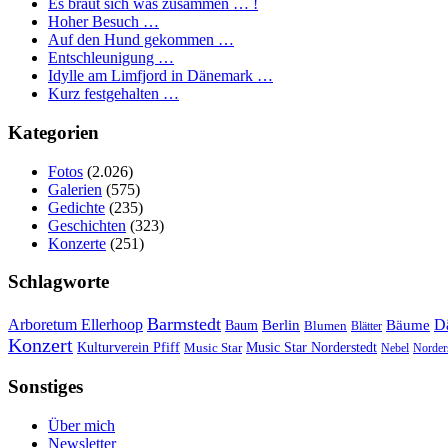
Es braut sich was zusammen … !
Hoher Besuch …
Auf den Hund gekommen …
Entschleunigung …
Idylle am Limfjord in Dänemark …
Kurz festgehalten …
Kategorien
Fotos
(2.026)
Galerien
(575)
Gedichte
(235)
Geschichten
(323)
Konzerte
(251)
Schlagworte
Barmstedt
Arboretum Ellerhoop
Berlin
D
Bäume
Baum
Blumen
Blätter
Konzert
Kulturverein Pfiff
Music Star
Music Star Norderstedt
Nebel
Norder
Sonstiges
Über mich
Newsletter