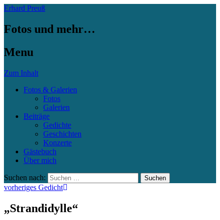
Erhard Preuß
Fotos und mehr…
Menu
Zum Inhalt
Fotos & Galerien
Fotos
Galerien
Beiträge
Gedichte
Geschichten
Konzerte
Gästebuch
Über mich
Suchen nach:
vorheriges Gedicht
„Strandidylle“