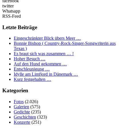
facebook
twitter
Whatsapp
RSS-Feed
Letzte Beiträge
Eingeschränkter Blick übers Meer …
Bonnie Bishop ( Country-Rock-Singer-Songwriterin aus
Texas )
Es braut sich was zusammen … !
Hoher Besuch …
Auf den Hund gekommen …
Entschleunigung …
Idylle am Limfjord in Dänemark …
Kurz festgehalten …
Kategorien
Fotos
(2.026)
Galerien
(575)
Gedichte
(235)
Geschichten
(323)
Konzerte
(251)