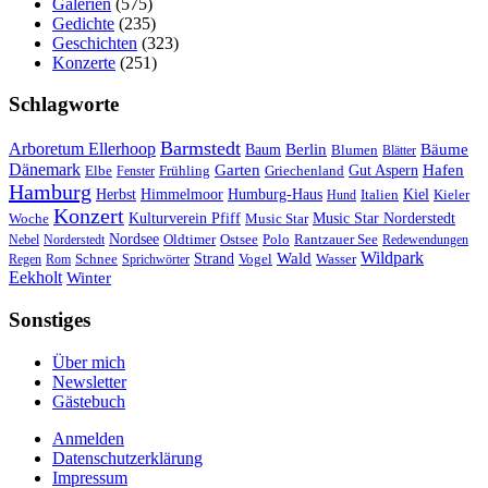
Galerien
(575)
Gedichte
(235)
Geschichten
(323)
Konzerte
(251)
Schlagworte
Barmstedt
Arboretum Ellerhoop
Berlin
Bäume
Baum
Blumen
Blätter
Dänemark
Garten
Hafen
Elbe
Griechenland
Gut Aspern
Fenster
Frühling
Hamburg
Herbst
Himmelmoor
Humburg-Haus
Kiel
Kieler
Hund
Italien
Konzert
Kulturverein Pfiff
Woche
Music Star
Music Star Norderstedt
Nordsee
Oldtimer
Ostsee
Nebel
Norderstedt
Polo
Rantzauer See
Redewendungen
Wildpark
Wald
Schnee
Strand
Regen
Rom
Sprichwörter
Vogel
Wasser
Eekholt
Winter
Sonstiges
Über mich
Newsletter
Gästebuch
Anmelden
Datenschutzerklärung
Impressum