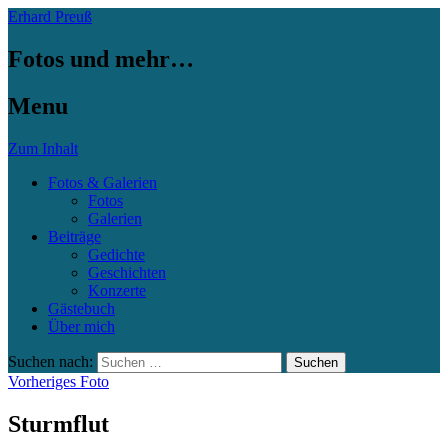
Erhard Preuß
Fotos und mehr…
Menu
Zum Inhalt
Fotos & Galerien
Fotos
Galerien
Beiträge
Gedichte
Geschichten
Konzerte
Gästebuch
Über mich
Suchen nach:
Vorheriges Foto
Sturmflut