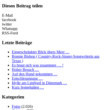
Diesen Beitrag teilen
E-Mail
facebook
twitter
Whatsapp
RSS-Feed
Letzte Beiträge
Eingeschränkter Blick übers Meer …
Bonnie Bishop ( Country-Rock-Singer-Songwriterin aus
Texas )
Es braut sich was zusammen … !
Hoher Besuch …
Auf den Hund gekommen …
Entschleunigung …
Idylle am Limfjord in Dänemark …
Kurz festgehalten …
Kategorien
Fotos
(2.026)