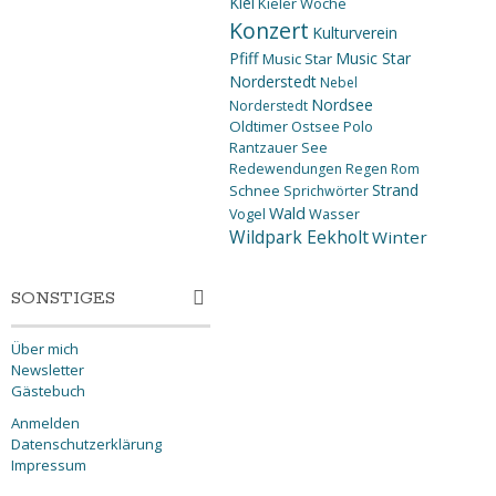
Kiel
Kieler Woche
Konzert
Kulturverein
Pfiff
Music Star
Music Star
Norderstedt
Nebel
Nordsee
Norderstedt
Oldtimer
Ostsee
Polo
Rantzauer See
Redewendungen
Regen
Rom
Strand
Schnee
Sprichwörter
Wald
Wasser
Vogel
Wildpark Eekholt
Winter
SONSTIGES
Über mich
Newsletter
Gästebuch
Anmelden
Datenschutzerklärung
Impressum