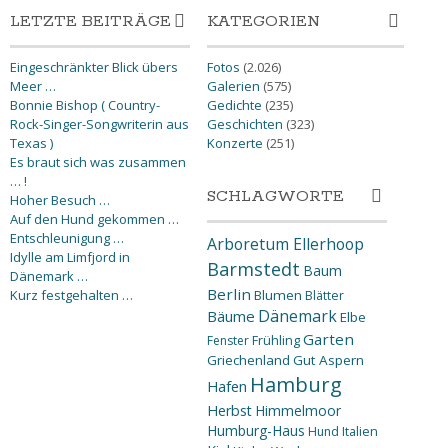
LETZTE BEITRÄGE
KATEGORIEN
Eingeschränkter Blick übers
Fotos
(2.026)
Meer …
Galerien
(575)
Bonnie Bishop ( Country-
Gedichte
(235)
Rock-Singer-Songwriterin aus
Geschichten
(323)
Texas )
Konzerte
(251)
Es braut sich was zusammen
… !
SCHLAGWORTE
Hoher Besuch …
Auf den Hund gekommen …
Entschleunigung …
Arboretum Ellerhoop
Idylle am Limfjord in
Barmstedt
Baum
Dänemark …
Berlin
Kurz festgehalten …
Blumen
Blätter
Dänemark
Bäume
Elbe
Garten
Fenster
Frühling
Griechenland
Gut Aspern
Hamburg
Hafen
Herbst
Himmelmoor
Humburg-Haus
Hund
Italien