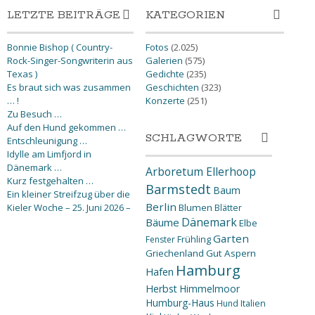
LETZTE BEITRÄGE
KATEGORIEN
Bonnie Bishop ( Country-
Fotos
(2.025)
Rock-Singer-Songwriterin aus
Galerien
(575)
Texas )
Gedichte
(235)
Es braut sich was zusammen
Geschichten
(323)
… !
Konzerte
(251)
Zu Besuch …
Auf den Hund gekommen …
SCHLAGWORTE
Entschleunigung …
Idylle am Limfjord in
Dänemark …
Arboretum Ellerhoop
Kurz festgehalten …
Barmstedt
Baum
Ein kleiner Streifzug über die
Berlin
Kieler Woche – 25. Juni 2026 –
Blumen
Blätter
Dänemark
Bäume
Elbe
Garten
Fenster
Frühling
Griechenland
Gut Aspern
Hamburg
Hafen
Herbst
Himmelmoor
Humburg-Haus
Hund
Italien