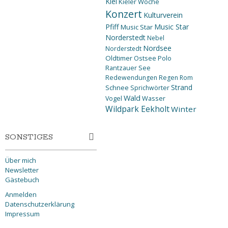
Kiel
Kieler Woche
Konzert
Kulturverein
Pfiff
Music Star
Music Star
Norderstedt
Nebel
Nordsee
Norderstedt
Oldtimer
Ostsee
Polo
Rantzauer See
Redewendungen
Regen
Rom
Strand
Schnee
Sprichwörter
Wald
Wasser
Vogel
Wildpark Eekholt
Winter
SONSTIGES
Über mich
Newsletter
Gästebuch
Anmelden
Datenschutzerklärung
Impressum