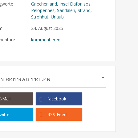
gworte
Griechenland
,
Insel Elafonisos
,
Pelopennes
,
Sandalen
,
Strand
,
Strohhut
,
Urlaub
m
24. August 2025
entare
kommentieren
EN BEITRAG TEILEN
E-Mail
facebook
witter
RSS-Feed