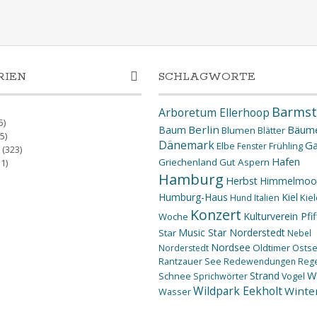
RIEN
SCHLAGWORTE
Barmst
Arboretum Ellerhoop
5)
Berlin
Bäum
Baum
Blumen
Blätter
5)
Dänemark
Ga
Elbe
Fenster
Frühling
(323)
Hafen
Griechenland
Gut Aspern
1)
Hamburg
Herbst
Himmelmoo
Humburg-Haus
Kiel
Kiel
Hund
Italien
Konzert
Kulturverein Pfif
Woche
Music Star Norderstedt
Star
Nebel
Nordsee
Oldtimer
Osts
Norderstedt
Rantzauer See
Redewendungen
Reg
W
Strand
Schnee
Sprichwörter
Vogel
Wildpark Eekholt
Winte
Wasser