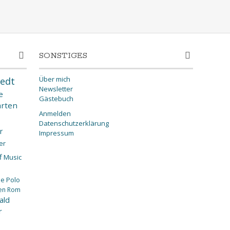
SONSTIGES
Über mich
edt
Newsletter
e
Gästebuch
rten
Anmelden
Datenschutzerklärung
r
Impressum
er
f
Music
ee
Polo
en
Rom
ald
r