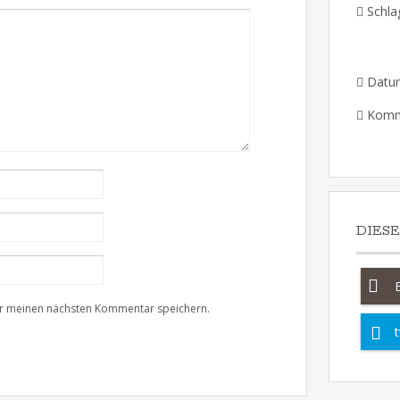
Schla
Datu
Komm
DIES
ür meinen nächsten Kommentar speichern.
t