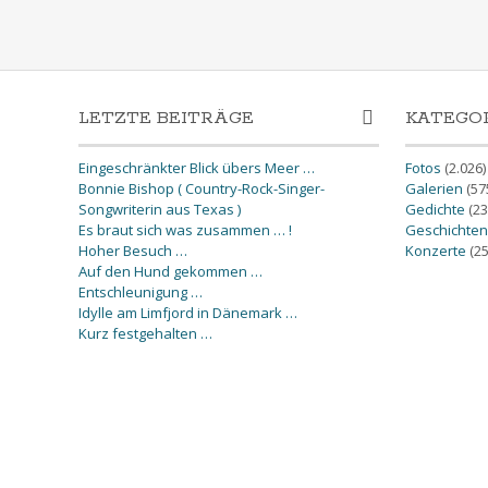
LETZTE BEITRÄGE
KATEGO
Eingeschränkter Blick übers Meer …
Fotos
(2.026)
Bonnie Bishop ( Country-Rock-Singer-
Galerien
(57
Songwriterin aus Texas )
Gedichte
(23
Es braut sich was zusammen … !
Geschichten
Hoher Besuch …
Konzerte
(25
Auf den Hund gekommen …
Entschleunigung …
Idylle am Limfjord in Dänemark …
Kurz festgehalten …