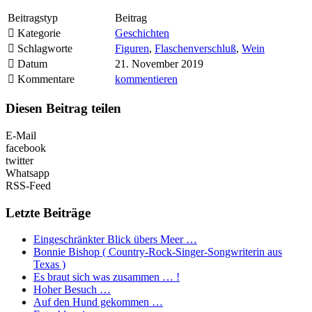
Beitragstyp
Beitrag
Kategorie
Geschichten
Schlagworte
Figuren
,
Flaschenverschluß
,
Wein
Datum
21. November 2019
Kommentare
kommentieren
Diesen Beitrag teilen
E-Mail
facebook
twitter
Whatsapp
RSS-Feed
Letzte Beiträge
Eingeschränkter Blick übers Meer …
Bonnie Bishop ( Country-Rock-Singer-Songwriterin aus
Texas )
Es braut sich was zusammen … !
Hoher Besuch …
Auf den Hund gekommen …