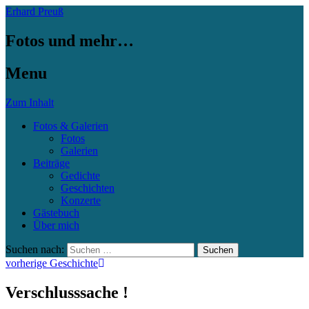
Erhard Preuß
Fotos und mehr…
Menu
Zum Inhalt
Fotos & Galerien
Fotos
Galerien
Beiträge
Gedichte
Geschichten
Konzerte
Gästebuch
Über mich
Suchen nach:
vorherige Geschichte
Verschlusssache !