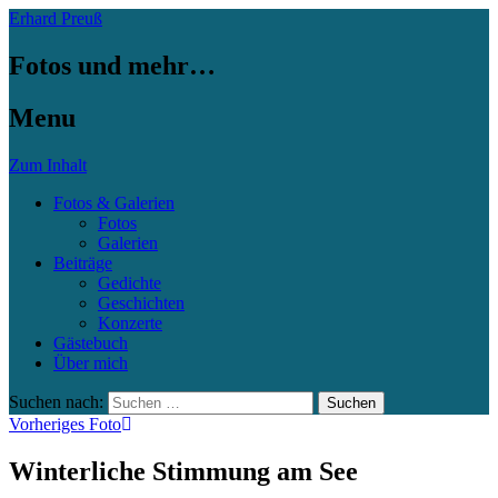
Erhard Preuß
Fotos und mehr…
Menu
Zum Inhalt
Fotos & Galerien
Fotos
Galerien
Beiträge
Gedichte
Geschichten
Konzerte
Gästebuch
Über mich
Suchen nach:
Vorheriges Foto
Winterliche Stimmung am See