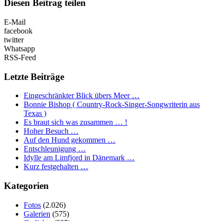
Diesen Beitrag teilen
E-Mail
facebook
twitter
Whatsapp
RSS-Feed
Letzte Beiträge
Eingeschränkter Blick übers Meer …
Bonnie Bishop ( Country-Rock-Singer-Songwriterin aus
Texas )
Es braut sich was zusammen … !
Hoher Besuch …
Auf den Hund gekommen …
Entschleunigung …
Idylle am Limfjord in Dänemark …
Kurz festgehalten …
Kategorien
Fotos
(2.026)
Galerien
(575)