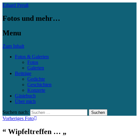
Erhard Preuß
Fotos und mehr…
Menu
Zum Inhalt
Fotos & Galerien
Fotos
Galerien
Beiträge
Gedichte
Geschichten
Konzerte
Gästebuch
Über mich
Suchen nach:
Vorheriges Foto
“ Wipfeltreffen … „