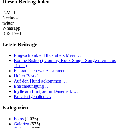
Diesen Beitrag teilen
E-Mail
facebook
twitter
Whatsapp
RSS-Feed
Letzte Beiträge
Eingeschränkter Blick übers Meer …
Bonnie Bishop ( Country-Rock-Singer-Songwriterin aus
Texas )
Es braut sich was zusammen … !
Hoher Besuch …
Auf den Hund gekommen …
Entschleunigung …
Idylle am Limfjord in Dänemark …
Kurz festgehalten …
Kategorien
Fotos
(2.026)
Galerien
(575)