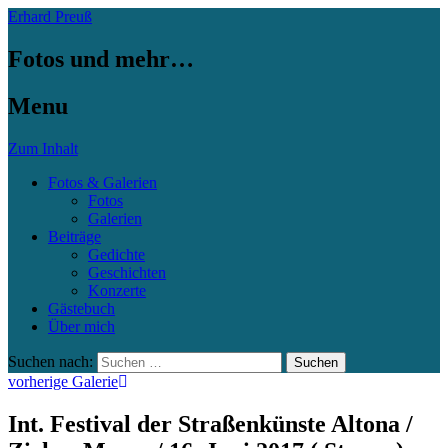
Erhard Preuß
Fotos und mehr…
Menu
Zum Inhalt
Fotos & Galerien
Fotos
Galerien
Beiträge
Gedichte
Geschichten
Konzerte
Gästebuch
Über mich
Suchen nach:
vorherige Galerie
Int. Festival der Straßenkünste Altona /