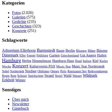
Kategorien
Fotos
(2.026)
Galerien
(575)
Gedichte
(235)
Geschichten
(323)
Konzerte
(251)
Schlagworte
Barmstedt
Arboretum Ellerhoop
Berlin
Bäume
Baum
Blumen
Blätter
Dänemark
Garten
Hafen
Elbe
Griechenland
Gut Aspern
Fenster
Frühling
Hamburg
Herbst
Himmelmoor
Humburg-Haus
Kiel
Kieler
Hund
Italien
Konzert
Kulturverein Pfiff
Woche
Music Star
Music Star Norderstedt
Nordsee
Oldtimer
Ostsee
Nebel
Norderstedt
Polo
Rantzauer See
Redewendungen
Wildpark
Wald
Schnee
Strand
Regen
Rom
Sprichwörter
Vogel
Wasser
Eekholt
Winter
Sonstiges
Über mich
Newsletter
Gästebuch