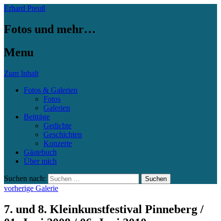
Erhard Preuß
Fotos und mehr…
Menu
Zum Inhalt
Fotos & Galerien
Fotos
Galerien
Beiträge
Gedichte
Geschichten
Konzerte
Gästebuch
Über mich
Suchen nach:
vorherige Galerie
7. und 8. Kleinkunstfestival Pinneberg /