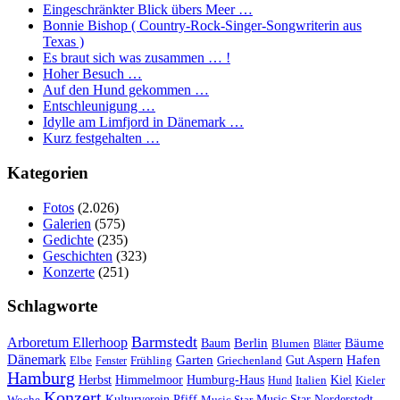
Eingeschränkter Blick übers Meer …
Bonnie Bishop ( Country-Rock-Singer-Songwriterin aus
Texas )
Es braut sich was zusammen … !
Hoher Besuch …
Auf den Hund gekommen …
Entschleunigung …
Idylle am Limfjord in Dänemark …
Kurz festgehalten …
Kategorien
Fotos
(2.026)
Galerien
(575)
Gedichte
(235)
Geschichten
(323)
Konzerte
(251)
Schlagworte
Barmstedt
Arboretum Ellerhoop
Berlin
Bäume
Baum
Blumen
Blätter
Dänemark
Garten
Hafen
Elbe
Griechenland
Gut Aspern
Fenster
Frühling
Hamburg
Herbst
Himmelmoor
Humburg-Haus
Kiel
Kieler
Hund
Italien
Konzert
Kulturverein Pfiff
Woche
Music Star
Music Star Norderstedt