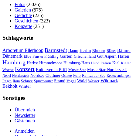
Fotos
(2.026)
Galerien
(575)
Gedichte
(235)
Geschichten
(323)
Konzerte
(251)
Schlagworte
Barmstedt
Arboretum Ellerhoop
Berlin
Bäume
Baum
Blumen
Blätter
Dänemark
Garten
Hafen
Elbe
Griechenland
Gut Aspern
Fenster
Frühling
Hamburg
Herbst
Himmelmoor
Humburg-Haus
Kiel
Kieler
Hund
Italien
Konzert
Kulturverein Pfiff
Woche
Music Star
Music Star Norderstedt
Nordsee
Oldtimer
Ostsee
Nebel
Norderstedt
Polo
Rantzauer See
Redewendungen
Wildpark
Wald
Schnee
Strand
Regen
Rom
Sprichwörter
Vogel
Wasser
Eekholt
Winter
Sonstiges
Über mich
Newsletter
Gästebuch
Anmelden