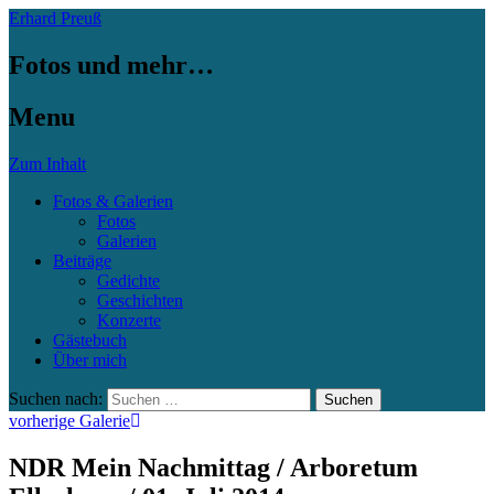
Erhard Preuß
Fotos und mehr…
Menu
Zum Inhalt
Fotos & Galerien
Fotos
Galerien
Beiträge
Gedichte
Geschichten
Konzerte
Gästebuch
Über mich
Suchen nach:
vorherige Galerie
NDR Mein Nachmittag / Arboretum