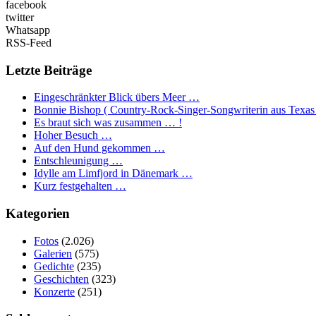
facebook
twitter
Whatsapp
RSS-Feed
Letzte Beiträge
Eingeschränkter Blick übers Meer …
Bonnie Bishop ( Country-Rock-Singer-Songwriterin aus Texas
Es braut sich was zusammen … !
Hoher Besuch …
Auf den Hund gekommen …
Entschleunigung …
Idylle am Limfjord in Dänemark …
Kurz festgehalten …
Kategorien
Fotos
(2.026)
Galerien
(575)
Gedichte
(235)
Geschichten
(323)
Konzerte
(251)