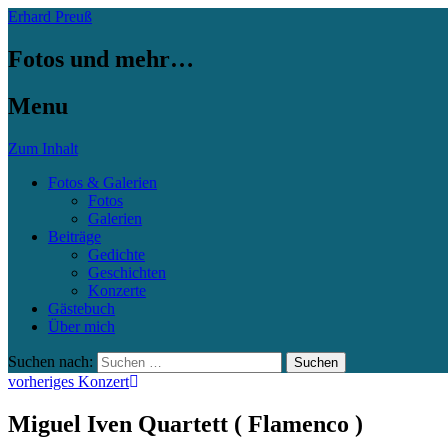
Erhard Preuß
Fotos und mehr…
Menu
Zum Inhalt
Fotos & Galerien
Fotos
Galerien
Beiträge
Gedichte
Geschichten
Konzerte
Gästebuch
Über mich
Suchen nach:
vorheriges Konzert
Miguel Iven Quartett ( Flamenco )