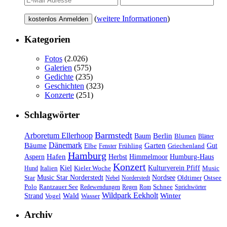
(
weitere Informationen
)
Kategorien
Fotos
(2.026)
Galerien
(575)
Gedichte
(235)
Geschichten
(323)
Konzerte
(251)
Schlagwörter
Barmstedt
Arboretum Ellerhoop
Berlin
Baum
Blumen
Blätter
Dänemark
Bäume
Garten
Elbe
Griechenland
Gut
Fenster
Frühling
Hamburg
Hafen
Herbst
Aspern
Himmelmoor
Humburg-Haus
Konzert
Kulturverein Pfiff
Kiel
Kieler Woche
Music
Hund
Italien
Nordsee
Star
Music Star Norderstedt
Oldtimer
Ostsee
Nebel
Norderstedt
Schnee
Polo
Rantzauer See
Redewendungen
Regen
Rom
Sprichwörter
Wildpark Eekholt
Wald
Winter
Strand
Vogel
Wasser
Archiv