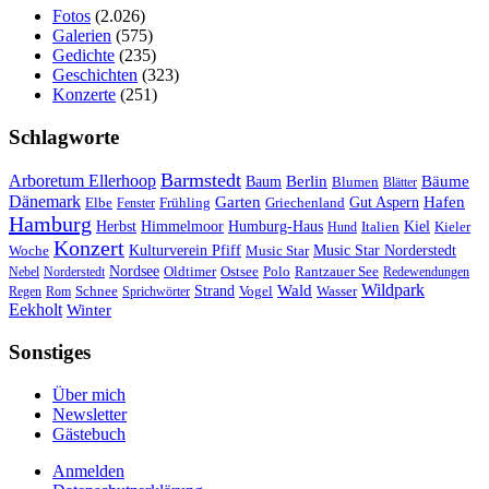
Fotos
(2.026)
Galerien
(575)
Gedichte
(235)
Geschichten
(323)
Konzerte
(251)
Schlagworte
Barmstedt
Arboretum Ellerhoop
Berlin
Bäume
Baum
Blumen
Blätter
Dänemark
Garten
Hafen
Elbe
Griechenland
Gut Aspern
Fenster
Frühling
Hamburg
Herbst
Himmelmoor
Humburg-Haus
Kiel
Kieler
Hund
Italien
Konzert
Kulturverein Pfiff
Woche
Music Star
Music Star Norderstedt
Nordsee
Oldtimer
Ostsee
Nebel
Norderstedt
Polo
Rantzauer See
Redewendungen
Wildpark
Wald
Schnee
Strand
Regen
Rom
Sprichwörter
Vogel
Wasser
Eekholt
Winter
Sonstiges
Über mich
Newsletter
Gästebuch
Anmelden