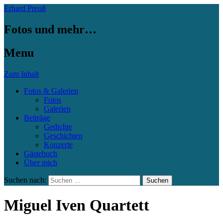
Erhard Preuß
Fotos und mehr…
Menu
Zum Inhalt
Fotos & Galerien
Fotos
Galerien
Beiträge
Gedichte
Geschichten
Konzerte
Gästebuch
Über mich
Suchen nach:
Miguel Iven Quartett