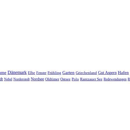
Dänemark
ume
Garten
Hafen
Elbe
Griechenland
Gut Aspern
Fenster
Frühling
Nordsee
dt
Oldtimer
Ostsee
Nebel
Norderstedt
Polo
Rantzauer See
Redewendungen
R