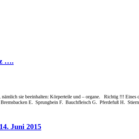
iz ….
mlich sie beeinhalten: Körperteile und – organe. Richtig !!! Eines di
remsbacken E. Sprungbein F. Bauchfleisch G. Pferdefuß H. Stierna
14. Juni 2015