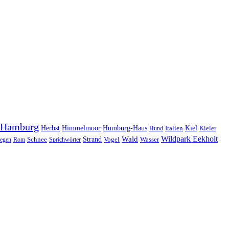
Hamburg
Herbst
Himmelmoor
Humburg-Haus
Kiel
Kieler
Hund
Italien
Wildpark Eekholt
Wald
Schnee
Strand
egen
Rom
Sprichwörter
Vogel
Wasser