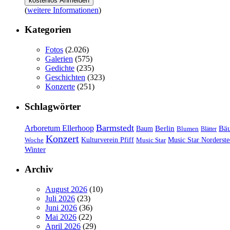
(
weitere Informationen
)
Kategorien
Fotos
(2.026)
Galerien
(575)
Gedichte
(235)
Geschichten
(323)
Konzerte
(251)
Schlagwörter
Barmstedt
Arboretum Ellerhoop
Berlin
Bä
Baum
Blumen
Blätter
Konzert
Kulturverein Pfiff
Woche
Music Star
Music Star Norderste
Winter
Archiv
August 2026
(10)
Juli 2026
(23)
Juni 2026
(36)
Mai 2026
(22)
April 2026
(29)