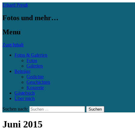
Erhard Preuß
Fotos und mehr…
Menu
Zum Inhalt
Fotos & Galerien
Fotos
Galerien
Beiträge
Gedichte
Geschichten
Konzerte
Gästebuch
Über mich
Suchen nach:
Juni 2015