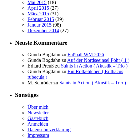
Mai 2015
(18)
April 2015
(27)
März 2015
(31)
Februar 2015
(39)
Januar 2015
(98)
Dezember 2014
(27)
Neuste Kommentare
Gunda Bogdahn
zu
Fußball WM 2026
Gunda Bogdahn
zu
Auf der Nordseeinsel Föhr ( 1 )
Erhard Preuß
zu
Saints in Action ( Akustik – Trio )
Gunda Bogdahn
zu
Ein Rotkehlchen ( Erithacus
rubecula )
M. Schröder
zu
Saints in Action ( Akustik – Trio )
Sonstiges
Über mich
Newsletter
Gästebuch
Anmelden
Datenschutzerklärung
Impressum