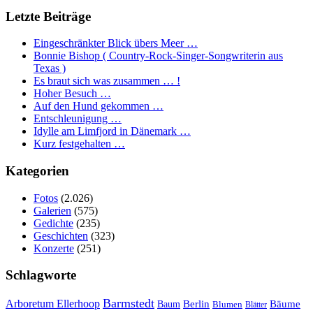
Letzte Beiträge
Eingeschränkter Blick übers Meer …
Bonnie Bishop ( Country-Rock-Singer-Songwriterin aus
Texas )
Es braut sich was zusammen … !
Hoher Besuch …
Auf den Hund gekommen …
Entschleunigung …
Idylle am Limfjord in Dänemark …
Kurz festgehalten …
Kategorien
Fotos
(2.026)
Galerien
(575)
Gedichte
(235)
Geschichten
(323)
Konzerte
(251)
Schlagworte
Barmstedt
Arboretum Ellerhoop
Berlin
Bäume
Baum
Blumen
Blätter