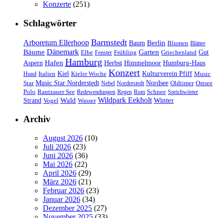
Konzerte
(251)
Schlagwörter
Barmstedt
Arboretum Ellerhoop
Berlin
Baum
Blumen
Blätter
Dänemark
Bäume
Garten
Elbe
Griechenland
Gut
Fenster
Frühling
Hamburg
Hafen
Herbst
Aspern
Himmelmoor
Humburg-Haus
Konzert
Kulturverein Pfiff
Kiel
Kieler Woche
Music
Hund
Italien
Nordsee
Star
Music Star Norderstedt
Oldtimer
Ostsee
Nebel
Norderstedt
Schnee
Polo
Rantzauer See
Redewendungen
Regen
Rom
Sprichwörter
Wildpark Eekholt
Wald
Winter
Strand
Vogel
Wasser
Archiv
August 2026
(10)
Juli 2026
(23)
Juni 2026
(36)
Mai 2026
(22)
April 2026
(29)
März 2026
(21)
Februar 2026
(23)
Januar 2026
(34)
Dezember 2025
(27)
November 2025
(33)