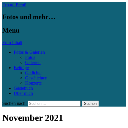
Erhard Preuß
Fotos und mehr…
Menu
Zum Inhalt
Fotos & Galerien
Fotos
Galerien
Beiträge
Gedichte
Geschichten
Konzerte
Gästebuch
Über mich
Suchen nach:
November 2021