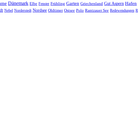
Dänemark
ume
Garten
Hafen
Elbe
Griechenland
Gut Aspern
Fenster
Frühling
Nordsee
dt
Oldtimer
Ostsee
Nebel
Norderstedt
Polo
Rantzauer See
Redewendungen
R