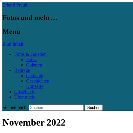
Erhard Preuß
Fotos und mehr…
Menu
Zum Inhalt
Fotos & Galerien
Fotos
Galerien
Beiträge
Gedichte
Geschichten
Konzerte
Gästebuch
Über mich
Suchen nach:
November 2022