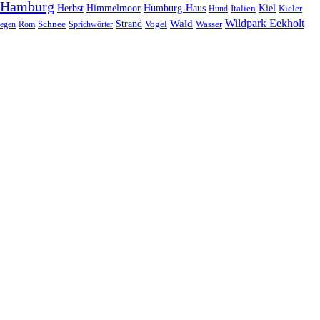
Hamburg
Herbst
Himmelmoor
Humburg-Haus
Kiel
Kieler
Hund
Italien
Wildpark Eekholt
Wald
Schnee
Strand
egen
Rom
Sprichwörter
Vogel
Wasser