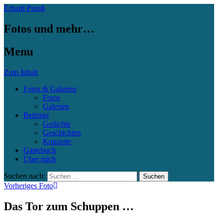
Erhard Preuß
Fotos und mehr…
Menu
Zum Inhalt
Fotos & Galerien
Fotos
Galerien
Beiträge
Gedichte
Geschichten
Konzerte
Gästebuch
Über mich
Suchen nach:
Vorheriges Foto
Das Tor zum Schuppen …