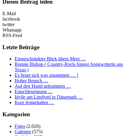
Diesen Beitrag teilen
E-Mail
facebook
twitter
Whatsapp
RSS-Feed
Letzte Beiträge
Eingeschränkter Blick übers Meer …
Bonnie Bishop ( Country-Rock-Singer-Songwriterin aus
Texas )
Es braut sich was zusammen … !
Hoher Besuch …
Auf den Hund gekommen …
Entschleunigung …
Idylle am Limfjord in Dänemark …
Kurz festgehalten …
Kategorien
Fotos
(2.026)
Galerien
(575)