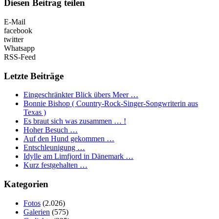
Diesen Beitrag teilen
E-Mail
facebook
twitter
Whatsapp
RSS-Feed
Letzte Beiträge
Eingeschränkter Blick übers Meer …
Bonnie Bishop ( Country-Rock-Singer-Songwriterin aus
Texas )
Es braut sich was zusammen … !
Hoher Besuch …
Auf den Hund gekommen …
Entschleunigung …
Idylle am Limfjord in Dänemark …
Kurz festgehalten …
Kategorien
Fotos
(2.026)
Galerien
(575)