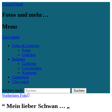
Erhard Preuß
Fotos und mehr…
Menu
Zum Inhalt
Fotos & Galerien
Fotos
Galerien
Beiträge
Gedichte
Geschichten
Konzerte
Gästebuch
Über mich
Suchen nach:
Vorheriges Foto
“ Mein lieber Schwan … „