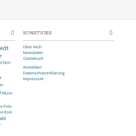
SONSTIGES
Über mich
edt
Newsletter
e
Gästebuch
rten
Anmelden
Datenschutzerklärung
r
Impressum
er
f
Music
ee
Polo
en
Rom
ald
r