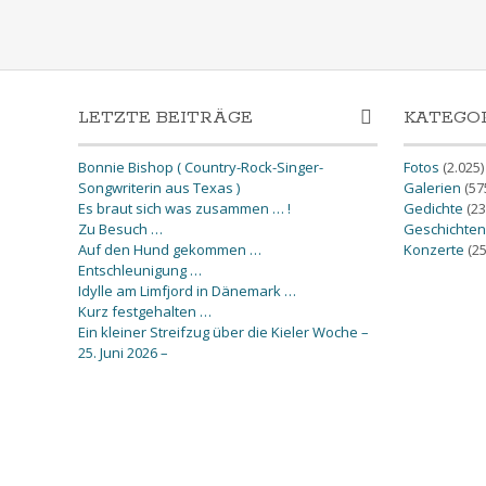
LETZTE BEITRÄGE
KATEGO
Bonnie Bishop ( Country-Rock-Singer-
Fotos
(2.025)
Songwriterin aus Texas )
Galerien
(57
Es braut sich was zusammen … !
Gedichte
(23
Zu Besuch …
Geschichten
Auf den Hund gekommen …
Konzerte
(25
Entschleunigung …
Idylle am Limfjord in Dänemark …
Kurz festgehalten …
Ein kleiner Streifzug über die Kieler Woche –
25. Juni 2026 –