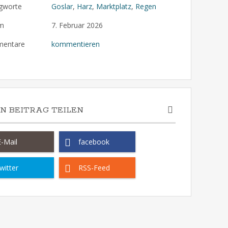
gworte
Goslar
,
Harz
,
Marktplatz
,
Regen
m
7. Februar 2026
entare
kommentieren
EN BEITRAG TEILEN
E-Mail
facebook
witter
RSS-Feed