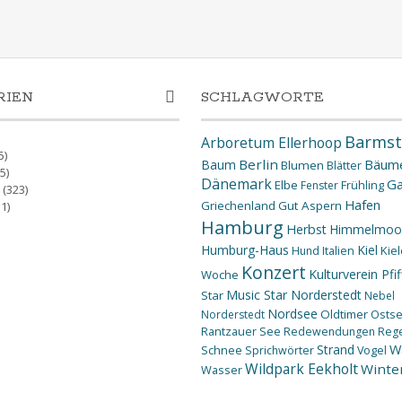
RIEN
SCHLAGWORTE
Barmst
Arboretum Ellerhoop
5)
Berlin
Bäum
Baum
Blumen
Blätter
5)
Dänemark
Ga
Elbe
Fenster
Frühling
(323)
Hafen
Griechenland
Gut Aspern
1)
Hamburg
Herbst
Himmelmoo
Humburg-Haus
Kiel
Kiel
Hund
Italien
Konzert
Kulturverein Pfif
Woche
Music Star Norderstedt
Star
Nebel
Nordsee
Oldtimer
Osts
Norderstedt
Rantzauer See
Redewendungen
Reg
W
Strand
Schnee
Sprichwörter
Vogel
Wildpark Eekholt
Winte
Wasser