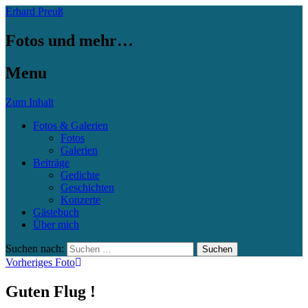
Erhard Preuß
Fotos und mehr…
Menu
Zum Inhalt
Fotos & Galerien
Fotos
Galerien
Beiträge
Gedichte
Geschichten
Konzerte
Gästebuch
Über mich
Suchen nach:
Vorheriges Foto
Guten Flug !