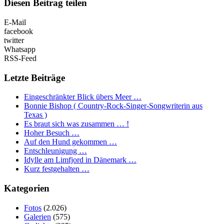
Diesen Beitrag teilen
E-Mail
facebook
twitter
Whatsapp
RSS-Feed
Letzte Beiträge
Eingeschränkter Blick übers Meer …
Bonnie Bishop ( Country-Rock-Singer-Songwriterin aus
Texas )
Es braut sich was zusammen … !
Hoher Besuch …
Auf den Hund gekommen …
Entschleunigung …
Idylle am Limfjord in Dänemark …
Kurz festgehalten …
Kategorien
Fotos
(2.026)
Galerien
(575)