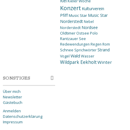
Kiel
Kieler Woche
Konzert
Kulturverein
Pfiff
Music Star
Music Star
Norderstedt
Nebel
Nordsee
Norderstedt
Oldtimer
Ostsee
Polo
Rantzauer See
Redewendungen
Regen
Rom
Strand
Schnee
Sprichwörter
Wald
Wasser
Vogel
Wildpark Eekholt
Winter
SONSTIGES
Über mich
Newsletter
Gästebuch
Anmelden
Datenschutzerklärung
Impressum