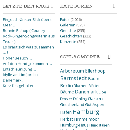
LETZTE BEITRÄGE
KATEGORIEN
Eingeschränkter Blick übers
Fotos
(2.026)
Meer …
Galerien
(575)
Bonnie Bishop ( Country-
Gedichte
(235)
Rock-Singer-Songwriterin aus
Geschichten
(323)
Texas )
Konzerte
(251)
Es braut sich was zusammen
… !
SCHLAGWORTE
Hoher Besuch …
Auf den Hund gekommen …
Entschleunigung …
Arboretum Ellerhoop
Idylle am Limfjord in
Barmstedt
Baum
Dänemark …
Berlin
Kurz festgehalten …
Blumen
Blätter
Dänemark
Bäume
Elbe
Garten
Fenster
Frühling
Griechenland
Gut Aspern
Hamburg
Hafen
Herbst
Himmelmoor
Humburg-Haus
Hund
Italien