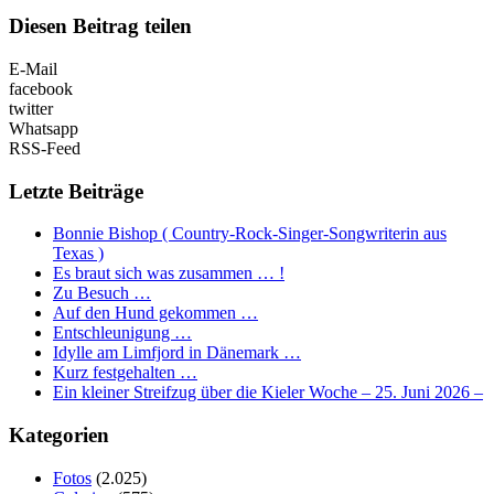
Diesen Beitrag teilen
E-Mail
facebook
twitter
Whatsapp
RSS-Feed
Letzte Beiträge
Bonnie Bishop ( Country-Rock-Singer-Songwriterin aus
Texas )
Es braut sich was zusammen … !
Zu Besuch …
Auf den Hund gekommen …
Entschleunigung …
Idylle am Limfjord in Dänemark …
Kurz festgehalten …
Ein kleiner Streifzug über die Kieler Woche – 25. Juni 2026 –
Kategorien
Fotos
(2.025)