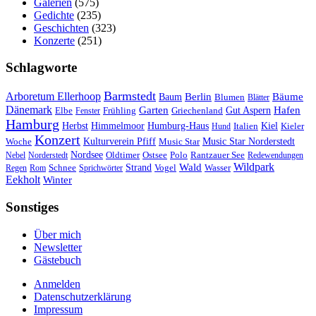
Galerien
(575)
Gedichte
(235)
Geschichten
(323)
Konzerte
(251)
Schlagworte
Barmstedt
Arboretum Ellerhoop
Berlin
Bäume
Baum
Blumen
Blätter
Dänemark
Garten
Hafen
Elbe
Griechenland
Gut Aspern
Fenster
Frühling
Hamburg
Herbst
Himmelmoor
Humburg-Haus
Kiel
Kieler
Hund
Italien
Konzert
Kulturverein Pfiff
Woche
Music Star
Music Star Norderstedt
Nordsee
Oldtimer
Ostsee
Nebel
Norderstedt
Polo
Rantzauer See
Redewendungen
Wildpark
Wald
Schnee
Strand
Regen
Rom
Sprichwörter
Vogel
Wasser
Eekholt
Winter
Sonstiges
Über mich
Newsletter
Gästebuch
Anmelden
Datenschutzerklärung
Impressum