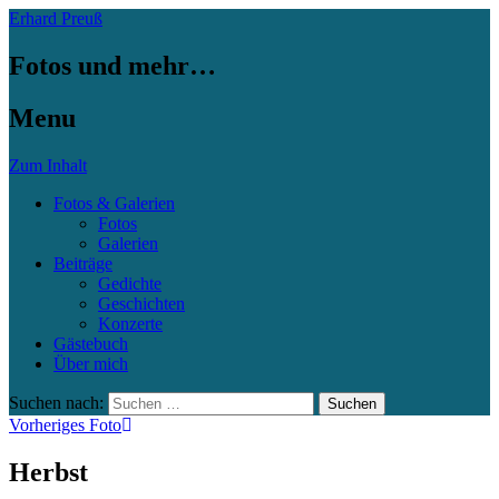
Erhard Preuß
Fotos und mehr…
Menu
Zum Inhalt
Fotos & Galerien
Fotos
Galerien
Beiträge
Gedichte
Geschichten
Konzerte
Gästebuch
Über mich
Suchen nach:
Vorheriges Foto
Herbst