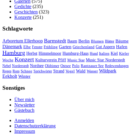
Galerien
(575)
Gedichte
(235)
Geschichten
(323)
Konzerte
(251)
Schlagworte
Barmstedt
Arboretum Ellerhoop
Berlin
Bäume
Baum
Blumen
Blätter
Dänemark
Garten
Hafen
Elbe
Griechenland
Gut Aspern
Fenster
Frühling
Hamburg
Herbst
Himmelmoor
Humburg-Haus
Kiel
Kieler
Hund
Italien
Konzert
Kulturverein Pfiff
Woche
Music Star
Music Star Norderstedt
Nordsee
Oldtimer
Ostsee
Nebel
Norderstedt
Polo
Rantzauer See
Redewendungen
Wildpark
Wald
Schnee
Strand
Regen
Rom
Sprichwörter
Vogel
Wasser
Eekholt
Winter
Sonstiges
Über mich
Newsletter
Gästebuch
Anmelden
Datenschutzerklärung
Impressum