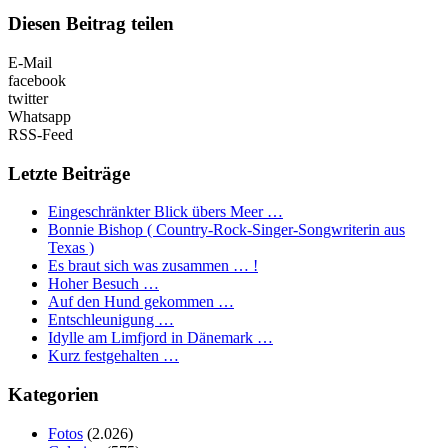
Diesen Beitrag teilen
E-Mail
facebook
twitter
Whatsapp
RSS-Feed
Letzte Beiträge
Eingeschränkter Blick übers Meer …
Bonnie Bishop ( Country-Rock-Singer-Songwriterin aus
Texas )
Es braut sich was zusammen … !
Hoher Besuch …
Auf den Hund gekommen …
Entschleunigung …
Idylle am Limfjord in Dänemark …
Kurz festgehalten …
Kategorien
Fotos
(2.026)