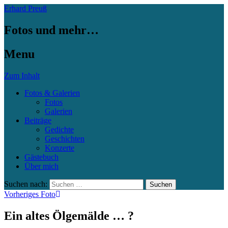
Erhard Preuß
Fotos und mehr…
Menu
Zum Inhalt
Fotos & Galerien
Fotos
Galerien
Beiträge
Gedichte
Geschichten
Konzerte
Gästebuch
Über mich
Suchen nach:
Vorheriges Foto
Ein altes Ölgemälde … ?