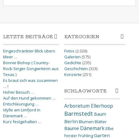
LETZTE BEITRÄGE
KATEGORIEN
Eingeschränkter Blick übers
Fotos
(2.026)
Meer …
Galerien
(575)
Bonnie Bishop ( Country-
Gedichte
(235)
Rock-Singer-Songwriterin aus
Geschichten
(323)
Texas )
Konzerte
(251)
Es braut sich was zusammen
… !
SCHLAGWORTE
Hoher Besuch …
Auf den Hund gekommen …
Entschleunigung …
Arboretum Ellerhoop
Idylle am Limfjord in
Barmstedt
Baum
Dänemark …
Berlin
Kurz festgehalten …
Blumen
Blätter
Dänemark
Bäume
Elbe
Garten
Fenster
Frühling