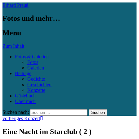
Erhard Preuß
Fotos und mehr…
Menu
Zum Inhalt
Fotos & Galerien
Fotos
Galerien
Beiträge
Gedichte
Geschichten
Konzerte
Gästebuch
Über mich
Suchen nach:
vorheriges Konzert
Eine Nacht im Starclub ( 2 )