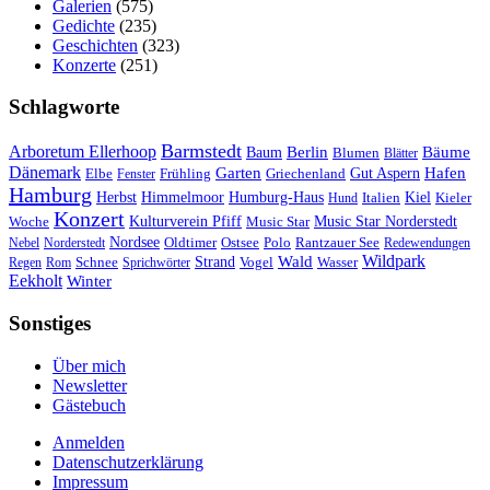
Galerien
(575)
Gedichte
(235)
Geschichten
(323)
Konzerte
(251)
Schlagworte
Barmstedt
Arboretum Ellerhoop
Berlin
Bäume
Baum
Blumen
Blätter
Dänemark
Garten
Hafen
Elbe
Griechenland
Gut Aspern
Fenster
Frühling
Hamburg
Herbst
Himmelmoor
Humburg-Haus
Kiel
Kieler
Hund
Italien
Konzert
Kulturverein Pfiff
Woche
Music Star
Music Star Norderstedt
Nordsee
Oldtimer
Ostsee
Nebel
Norderstedt
Polo
Rantzauer See
Redewendungen
Wildpark
Wald
Schnee
Strand
Regen
Rom
Sprichwörter
Vogel
Wasser
Eekholt
Winter
Sonstiges
Über mich
Newsletter
Gästebuch
Anmelden
Datenschutzerklärung
Impressum