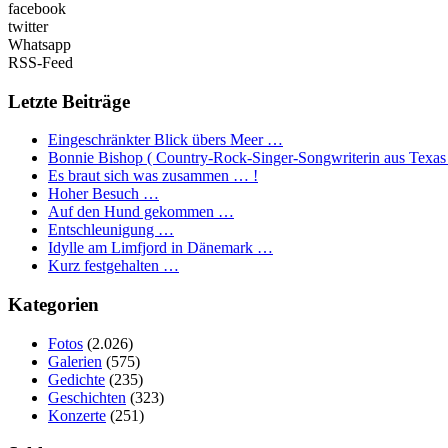
facebook
twitter
Whatsapp
RSS-Feed
Letzte Beiträge
Eingeschränkter Blick übers Meer …
Bonnie Bishop ( Country-Rock-Singer-Songwriterin aus Texas
Es braut sich was zusammen … !
Hoher Besuch …
Auf den Hund gekommen …
Entschleunigung …
Idylle am Limfjord in Dänemark …
Kurz festgehalten …
Kategorien
Fotos
(2.026)
Galerien
(575)
Gedichte
(235)
Geschichten
(323)
Konzerte
(251)