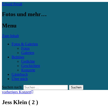
Erhard Preuß
Fotos und mehr…
Menu
Zum Inhalt
Fotos & Galerien
Fotos
Galerien
Beiträge
Gedichte
Geschichten
Konzerte
Gästebuch
Über mich
Suchen nach:
vorheriges Konzert
Jess Klein ( 2 )