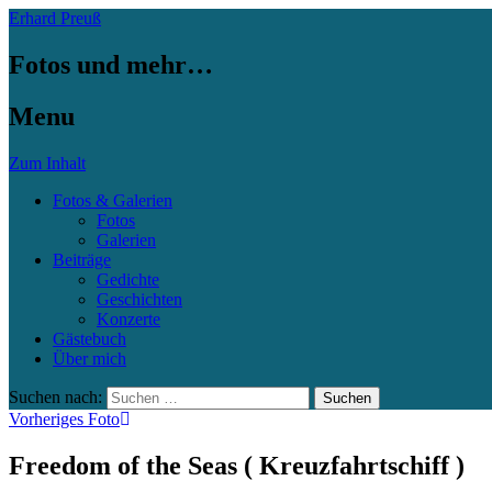
Erhard Preuß
Fotos und mehr…
Menu
Zum Inhalt
Fotos & Galerien
Fotos
Galerien
Beiträge
Gedichte
Geschichten
Konzerte
Gästebuch
Über mich
Suchen nach:
Vorheriges Foto
Freedom of the Seas ( Kreuzfahrtschiff )