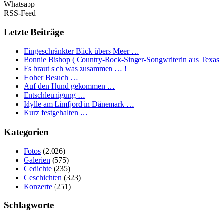
Whatsapp
RSS-Feed
Letzte Beiträge
Eingeschränkter Blick übers Meer …
Bonnie Bishop ( Country-Rock-Singer-Songwriterin aus Texas
Es braut sich was zusammen … !
Hoher Besuch …
Auf den Hund gekommen …
Entschleunigung …
Idylle am Limfjord in Dänemark …
Kurz festgehalten …
Kategorien
Fotos
(2.026)
Galerien
(575)
Gedichte
(235)
Geschichten
(323)
Konzerte
(251)
Schlagworte