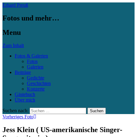
Erhard Preuß
Fotos und mehr…
Menu
Zum Inhalt
Fotos & Galerien
Fotos
Galerien
Beiträge
Gedichte
Geschichten
Konzerte
Gästebuch
Über mich
Suchen nach:
Vorheriges Foto
Jess Klein ( US-amerikanische Singer-