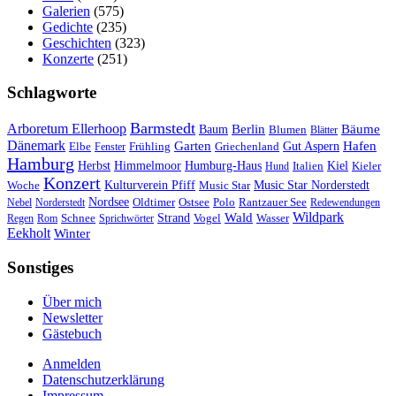
Galerien
(575)
Gedichte
(235)
Geschichten
(323)
Konzerte
(251)
Schlagworte
Barmstedt
Arboretum Ellerhoop
Berlin
Bäume
Baum
Blumen
Blätter
Dänemark
Garten
Hafen
Elbe
Griechenland
Gut Aspern
Fenster
Frühling
Hamburg
Herbst
Himmelmoor
Humburg-Haus
Kiel
Kieler
Hund
Italien
Konzert
Kulturverein Pfiff
Woche
Music Star
Music Star Norderstedt
Nordsee
Oldtimer
Ostsee
Nebel
Norderstedt
Polo
Rantzauer See
Redewendungen
Wildpark
Wald
Schnee
Strand
Regen
Rom
Sprichwörter
Vogel
Wasser
Eekholt
Winter
Sonstiges
Über mich
Newsletter
Gästebuch
Anmelden
Datenschutzerklärung
Impressum